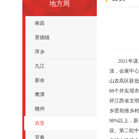
地方周
南昌
景德镇
萍乡
2021
九江
顶，会展中心
新余
山农高区获批
88个并实现
鹰潭
评江西省文明
赣州
乡贤助推乡村
98%以上，
吉安
设。第二轮中
宜春