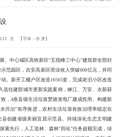
设
115
次
【字体：
小
大
】
发展。中心城区高铁新区“五指峰三中心”建筑群全部封
示范园区，吉安高新区营业收入突破600亿元，井冈
。新开工棚户区改造16565套，完成老旧小区改造
改造入选住建部城市更新实践案例，峡江、万安、永新获
有效，4座县级生活垃圾焚烧发电厂建成投用。构建新
两水共治”有序推进，农村生活垃圾有效治理率稳定在
吉安县创建省级美丽宜居示范县。持续深化生态文明建
探索先行，人工造林、森林“四化”任务超额完成，绿