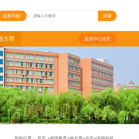
站群导航
搜索
地方周
返回中心首页
您的位置：
首页
>
省情教育
>
地方周
>
吉安
>
详细内容