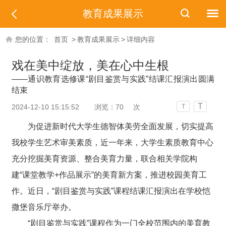
教育成果展示
您的位置：
首页
>
教育成果展示
>
详细内容
戏在美中绽放，美在心中生根
——通识教育选修课“剧目鉴赏与实践”结课汇报演出圆满
结束
T
2024-12-10 15:15:52
浏览：
70
次
T
为促进新时代大学生德智体美劳全面发展，切实提高
我校学生艺术审美素质，
近一年来
，
大学生素质教育中心
充分挖掘美育资源、整合美育力量
，
联合相关学院
构
建“课堂教学
+
作品展示”
的
美育新方案，推进校园美育工
作
。
近日
，“
剧目鉴赏与实践
”
课程
结课
汇报
演出在学校
恺
撒堡音乐厅举办
。
“
剧目鉴赏与实践
”
课程
作为
一门
全校范围内的美育
教