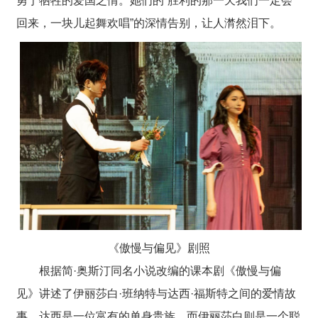
勇于牺牲
的
爱国之情。
她们的
“胜利的那一天我们一定会
回来，一块儿起舞欢唱”的深情告别，让人潸然泪下。
《傲慢与偏见》
剧照
根据简·奥斯汀同名小说改编的课本剧《傲慢与偏
见》讲述了伊丽莎白·班纳特与达西·福斯特之间的爱情故
事。达西是一位富有的单身贵族，而伊丽莎白则是一个聪