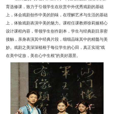
育选修
课，致力于引领学生在
欣赏中外优秀
戏剧
的基础
上，体会戏剧
创作
中
美
的
韵味，
在
理解艺术与生活的基础
上，
体验
戏剧
表演中美的魅力。
课程任课教师徐莉娅
精心
设计课程内容，
带领
学生
创作剧本，学生
与经典剧目亲密
接触
，
亲身表演其中经典片段，
细细品味其中的精髓与美
妙
。
戏剧之美
深深植根于每位学生的心田，真正实现“戏
在美中绽放，美在心中生根”的美好愿景。