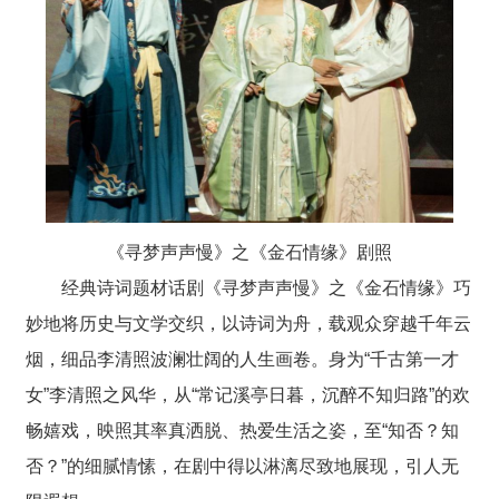
《寻梦声声慢》之《金石情缘》
剧照
经典诗词题材话剧《寻梦声声慢》之《金石情缘》巧
妙
地
将历史与文学交织
，
以诗词为舟，载观众穿越千年云
烟，细品李清照波澜壮阔的人生画卷。身为“千古第一才
女”李清照之风华，从“常记溪亭日暮，沉醉不知归路”的欢
畅嬉戏，映照其率真洒脱、热爱生活之姿
，
至“知否？知
否？”的细腻情愫，在剧中得以淋漓尽致地展现
，
引人无