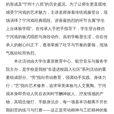
的形成及“宁州十八班”的历史盛况。为了让师生更直观地
感受宁河戏的艺术魅力，主讲老师身着传统戏服登台，现
场演绎了宁河戏经典唱段。讲座最热烈的环节当属“学生
上台体验学唱”。在传承人手把手指导下，学生登台模仿
宁河戏的板式唱腔与身段动作。虽初学略显生涩，但在传
承人的耐心纠正下，逐渐掌握了吐字与节奏的要领，现场
气氛轻松而热烈。
本次活动由大学生素质教育中心
、航空音乐与服务学
院
主办，是学校是我校“非遗进校园入社区”系列活动的重
要组成部分。“劳”指向劳动教育，强调动手实践、身体力
行；“艺”指向艺术修养，追求审美体验与人文熏陶。宁河
戏本身
即
劳动人民在农闲时节酬神娱人、抒发情感的产
物，其唱念做打、手眼身法步，每一项基本功都离不开长
期刻苦的练习与打磨——这正是劳动精神与工匠精神的集