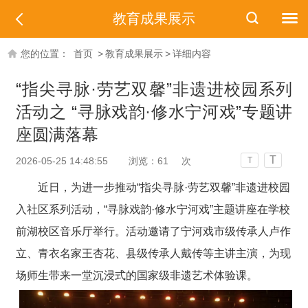
教育成果展示
您的位置：
首页
>
教育成果展示
>
详细内容
“指尖寻脉·劳艺双馨”非遗进校园系列
活动之 “寻脉戏韵·修水宁河戏”专题讲
座圆满落幕
T
2026-05-25 14:48:55
浏览：
61
次
T
近日，
为进一步推动“指尖寻脉·劳艺双馨”非遗进校园
入社区
系列活动，
“
寻脉戏韵
·
修水宁河戏
”
主题讲座在学校
前湖校区音乐厅举行。活动邀请了宁河戏市级传承人卢作
立、青衣名家王杏花、县级传承人戴传
等
主讲
主演
，为现
场师生带来一堂沉浸式的国家级非遗艺术体验课。