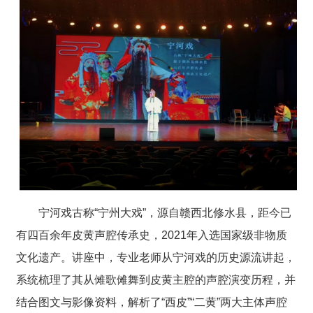
宁河戏古称“宁州大戏”，源自赣西北修水县，距今已
有四百余年皮黄声腔传承史，2021年入选国家级非物质
文化遗产。讲座中，专业老师从宁河戏的历史源流讲起，
系统梳理了其从傩歌傩舞到皮黄主腔的声腔演变历程，并
结合图文与影像资料，解析了“西皮”“二黄”两大主体声腔