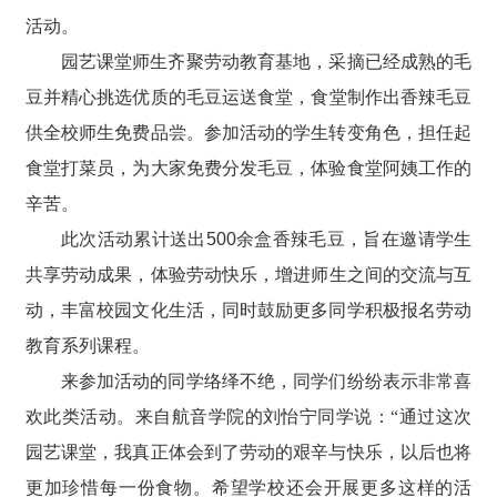
活动。
园艺课堂师生齐聚劳动教育基地，采摘已经成熟的毛
豆并精心挑选优质的毛豆
运送食堂
，
食堂制作出香辣毛豆
供全校师生免费品尝。参加活动的学生转变角色，担任起
食堂打菜员，为大家免费分发毛豆，体验食堂阿姨工作的
辛苦。
此次活动
累计送出
500
余盒香辣毛豆，
旨在邀请学生
共享劳动成果，体验劳动快乐
，
增进师生之间的交流与互
动，丰富校园文化生活，同时鼓励更多同学积极报名劳动
教育系列课程。
来参加活动的同学络绎不绝，
同学们纷纷
表示非常喜
欢
此类
活动。来自航音学院的刘怡宁同学说：
“通过这次
园艺课堂，我真正体会到了劳动的艰辛与快乐，以后也
将
更加珍惜每一份食物。希望学校还会开展更多这样的活