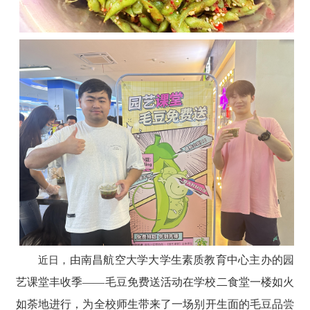
由南昌航空大学大学生素质教育中心主办的园
近日，
艺课堂丰收季
——
毛豆免费送
活动在
学校
二食堂一楼如火
如荼
地
进行，为全校师生带来了一场别开生面的毛豆品尝