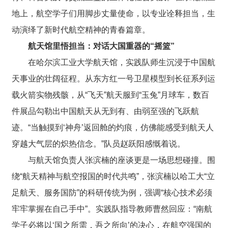
地上，航空学子们用脚步丈量使命，以专业诠释担当，生
动演绎了新时代航空精神的青春篇章。
航天馆里悟担当：对话大国重器的“摇篮”
在哈尔滨工业大学航天馆，实践队师生沉浸于中国航
天事业的壮阔征程。从东方红一号卫星模型到长征系列运
载火箭实物残骸，从“飞天”航天服到“玉兔”月球车，数百
件展品勾勒出中国航天从无到有、由弱至强的飞跃航
迹。“当触摸到‘神舟’返回舱的灼痕，仿佛能感受到航天人
穿越大气层的炽热信念。”队员赵跃阳感慨着说。
与航天馆负责人张滨楠的座谈更是一场思想碰撞。围
绕“航天精神与航空报国的时代共鸣”，张滨楠以哈工大“立
足航天、服务国防”的科研传统为例，强调“核心技术必须
牢牢掌握在自己手中”。实践队指导教师曹然回应：“南航
学子必将以‘国之所需，吾之所向’的决心，在航空强国的