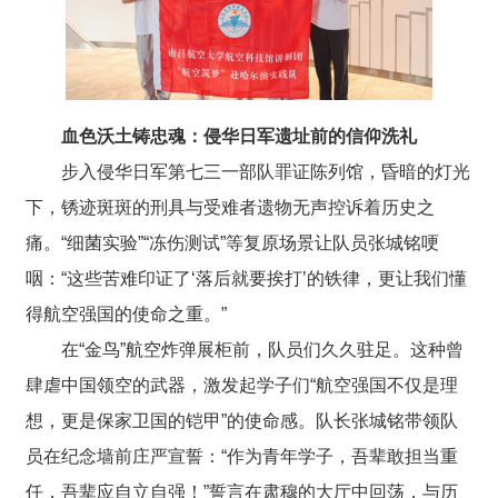
血色沃土铸忠魂：
侵华日军
遗址前的信仰洗礼
步入侵华日军第七三一部队罪证陈列馆，昏暗的灯光
下，锈迹斑斑的刑具与受难者遗物无声控诉着历史之
痛。“细菌实验”“冻伤测试”等复原场景让队员张城铭哽
咽：“这些苦难印证了‘落后就要挨打’的铁律，更让我们懂
得航空强国的使命之重。”
在“金鸟”航空炸弹展柜前，队员们久久驻足。这种曾
肆虐中国领空的武器，激发起学子们“航空强国不仅是理
想，更是保家卫国的铠甲”的使命感。队长张城铭带领队
员在纪念墙前庄严宣誓：“作为青年学子，吾辈敢担当重
任，吾辈应自立自强！”誓言在肃穆的大厅中回荡，与历