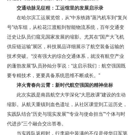
交通动脉见征程：
工
运馆里的发展启示录
在哈尔滨工运展览馆，从“中东铁路”蒸汽机车到“复兴
号”动车组，从松花江渡船到智能物流系统，百年交通变
迁史让队员们窥见国家发展的缩影。尤其在“国产大飞机
供应链运输”展区，科技展品详细展示了航空装备运输的
技术突破。“没有强大的综合交通体系，就没有航空产业
的蓬勃发展”队员孙灿分享说：“这启示我们：航空强国既
要专精技术，更要具备系统思维不断成长。”
淬火青春向云霄：新时代航空
强国
的精神坐标
此次实践是南昌航空大学深化“大思政课”建设的生动
缩影。从航天重镇到血色遗址，从社区课堂到工运历史，
实践队结合“历史与现实发展”“专业与使命担当”“个体与时
代进步”三个融合交出答卷。
当实践队返程时，行李箱中装满的不仅是侵华日军第