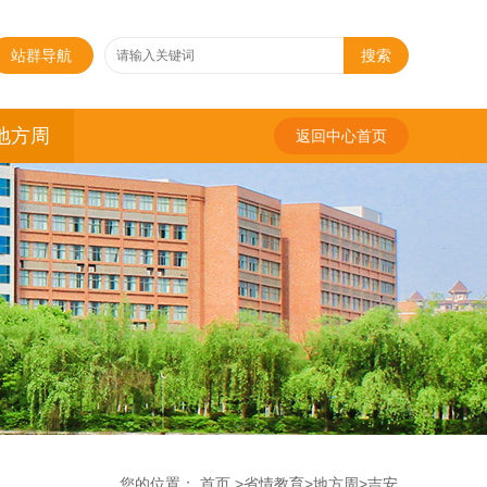
站群导航
搜索
地方周
返回中心首页
您的位置：
首页
>
省情教育
>
地方周
>
吉安