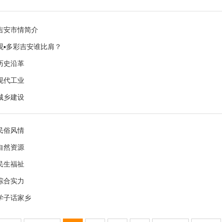
吉安市情简介
观▪多彩吉安谁比肩？
历史沿革
现代工业
城乡建设
民俗风情
自然资源
民生福祉
综合实力
学子话家乡