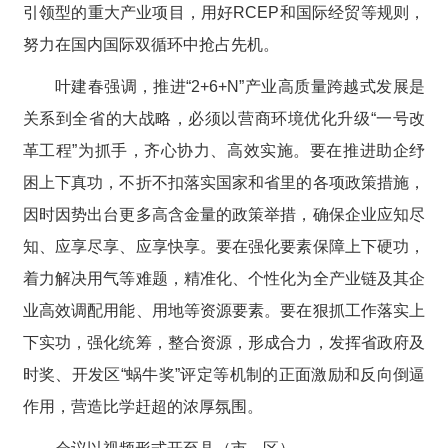
引领型的重大产业项目，用好RCEP和国际经贸等规则，
努力在国内国际双循环中抢占先机。
叶建春强调，推进“2+6+N”产业高质量跨越式发展是
关系到全省的大战略，必须以营商环境优化升级“一号改
革工程”为抓手，齐心协力、高效实施。要在推进助企纾
困上下真功，不折不扣落实国家和省里的各项政策措施，
因时因势出台更多高含金量的政策举措，确保企业应知尽
知、应享尽享、应享快享。要在强化要素保障上下硬功，
着力解决用气等难题，精准化、个性化为全产业链及其企
业高效调配用能、用地等资源要素。要在狠抓工作落实上
下实功，强化统筹，整合资源，形成合力，发挥省政府及
时奖、开发区“蜗牛奖”评定等机制的正面激励和反向倒逼
作用，营造比学赶超的浓厚氛围。