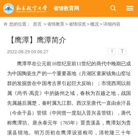
省情教育网
您的位置：
首页
>
省情教育
>
省情综览
>
概况
>
详细内容
【鹰潭】鹰潭简介
T
2022-08-29 09:06:27
T
鹰潭早在公元前16世纪至前11世纪的商代中晚期已成
为中国陶瓷生产的一个重要基地（月湖区童家镇角山窑址
群的发掘曾在中国考古界引起巨大反响）；市境西周以前
属《尚书·禹贡》中的扬州之域，春秋为百越之地，战国
先属越后属楚，秦时属九江郡。西汉至唐代一直由余汗县
（今余干县）管辖（中间曾一度划入晋兴县管辖），唐代
称鹰潭坊。唐永泰元年（765年）置贵溪县，鹰潭划为贵
溪县辖地。明万历初在鹰潭设巡检司，清乾隆三十年