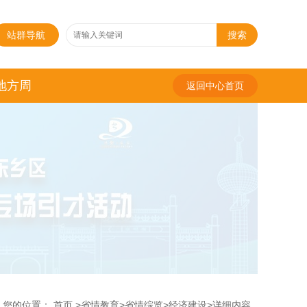
站群导航
搜索
地方周
返回中心首页
您的位置：
首页
>
省情教育
>
省情综览
>
经济建设
>
详细内容