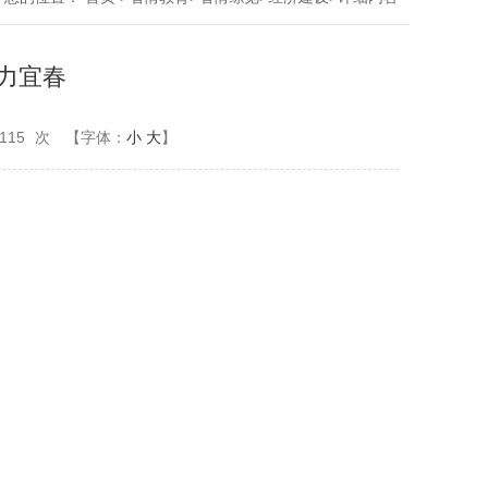
魅力宜春
115
次
【字体：
小
大
】