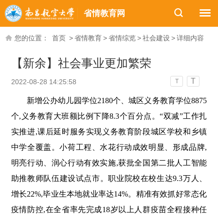
省情教育网
您的位置：
首页
>
省情教育
>
省情综览
>
社会建设
>
详细内容
【新余】社会事业更加繁荣
T
2022-08-28 14:25:58
T
新增公办幼儿园学位2180个、城区义务教育学位8875
个,义务教育大班额比例下降8.3个百分点。“双减”工作扎
实推进,课后延时服务实现义务教育阶段城区学校和乡镇
中学全覆盖。小荷工程、水花行动成效明显、形成品牌,
明亮行动、润心行动有效实施,获批全国第二批人工智能
助推教师队伍建设试点市。职业院校在校生达9.3万人、
增长22%,毕业生本地就业率达14%。精准有效抓好常态化
疫情防控,在全省率先完成18岁以上人群疫苗全程接种任