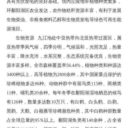
具有光伏发电的良好基础。境内丘陵地带植物种类繁多，
环鄱阳湖区农业发达，农作物秸秆资源丰富，有利于发展
生物柴油、非粮食燃料乙醇和生物质发电等绿色可再生能
源项目。
生物资源 九江地处中亚热带向北亚热带过渡区，属
亚热带季风气候，四季分明，气候温和，光照充足，热量
丰富，降水充沛，水系完整，生态系统完备优良，生物资
源丰富多样。全市森林覆盖率56.44%，植物种类和种源达
3400种以上，高等植物为2800余种，其中国家重点保护的
珍稀植物多达86种。动物种群中有留鸟类115种、两栖类
11种、哺乳类20余种。每年冬季在鄱阳湖湿地栖息的候鸟
有126种，数量多达数10万只，有白鹤、白头鹤、白鹳、
黑鹳、天鹅、白额雁等珍稀濒危种类，其中白鹤种群数量
占全球总量的95％以上。鄱阳湖鱼类有140余种，占全省