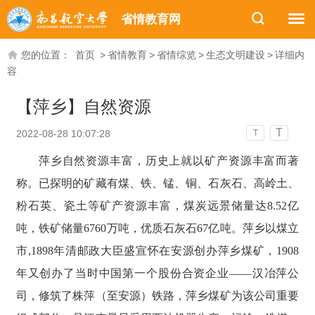
省情教育网
您的位置：
首页
>
省情教育
>
省情综览
>
生态文明建设
>
详细内
容
【萍乡】自然资源
T
2022-08-28 10:07:28
T
萍乡自然资源丰富，历史上就以矿产资源丰富而著
称。已探明的矿藏有煤、铁、锰、铜、石灰石、高岭土、
粉石英、瓷土等矿产资源丰富，煤炭远景储量达8.52亿
吨，铁矿储量6760万吨，优质石灰石67亿吨。萍乡以煤立
市,1898年清邮政大臣盛宣怀在安源创办萍乡煤矿，1908
年又创办了当时中国第一个股份合资企业――汉冶萍公
司，修筑了株萍（至安源）铁路，萍乡煤矿为该公司重要