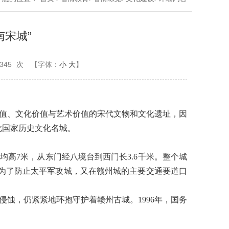
南宋城”
345
次
【字体：
小
大
】
值、文化价值与艺术价值的宋代文物和文化遗址，因
批国家历史文化名城。
均高
7
米，从东门经八境台到西门长
3.6
千米。整个城
为了防止太平军攻城，又在赣州城的主要交通要道口
侵蚀，仍紧紧地环抱守护着赣州古城。
1996
年，国务