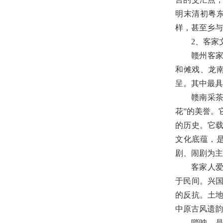
明末清初粤
样，甚至乡与
2
、客家
赣州客
和傩戏、龙
呈。其中最具
赣南采
花
”
的美誉。
的历史。它
文化底蕴，
剧、闹剧为主
客家人
于民间。兴
的反抗。土
中原古风遗韵
唢呐，