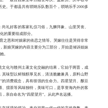
历史。于都县共有唢呐乐队数百个，唢呐乐手
2000
多
：尚礼好客的客家礼仪习俗，九狮拜象、山里哭丧、
化的重要组成部分。
养育之恩和对娘家的依恋之情等。哭嫁往往是哭得非常
序，新娘哭嫁的内容主要分为三部分，开始是倾诉姐妹
她。
统文化与赣州土著文化交融的结果，它始于两晋，成
，其味型以鲜辣醇厚见长，清淡脆嫩兼具，原料山野
真
”
的消费观念，具有很强的生命力。四星望月、酿豆
脯、擂茶等风味独特，美味可口，是享誉海内外的客
后，亲自命名为“四星望月”。从此声名远播。
生存环境的锻冶，来自祖辈一代一代的言传身教，来