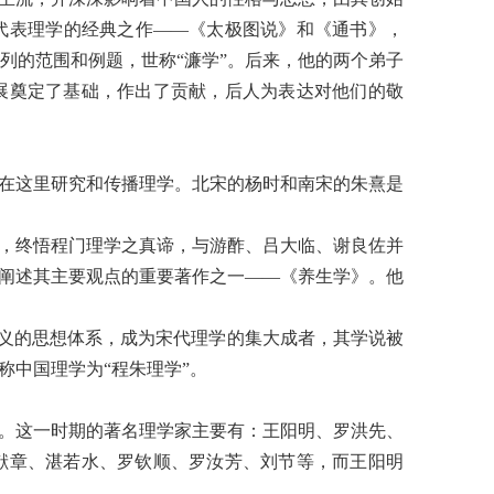
代表理学的经典之作
——
《太极图说》和《通书》，
列的范围和例题，世称
“
濂学
”
。后来，他的两个弟子
展奠定了基础，作出了贡献，后人为表达对他们的敬
在这里研究和传播理学。北宋的杨时和南宋的朱熹是
，终悟程门理学之真谛，与游酢、吕大临、谢良佐并
阐述其主要观点的重要著作之一
——
《养生学》。他
义的思想体系，成为宋代理学的集大成者，其学说被
称中国理学为
“
程朱理学
”
。
。这一时期的著名理学家主要有：王阳明、罗洪先、
献章、湛若水、罗钦顺、罗汝芳、刘节等，而王阳明