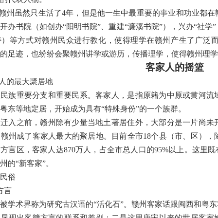
赣州虽然只生活了
4
年，但是他一生中最重要的事业和功业都在
过开办书院（如创办
“
阳明书院
”
、重建
“
濂溪书院
”
），兴办
“
社学
”
诗）等方式对赣州民众进行教化，使得理学在赣州产生了广泛
的足迹，也纷纷会聚赣州讲学或游历，传播理学，使得赣州理学
客家人的摇篮
人的最大聚居地
汉民族重要分支和重要民系。客家人，是指原籍为中原或黄河流
粤东等地定居，开始成为具有
“
特殊身份
”
的一个族群。
人迁入之前，赣州除有少量当地土著居住外，大部分是一片尚未
，赣州成了客家人最大的聚居地。目前全市
18
个县（市、区），
家方言区，客家人达
870
万人，占全市总人口的
95%
以上。这里既
州的
“
新客家
”
。
民俗
方言
被学术界称为研究古汉语的
“
活化石
”
。赣州客家话跟闽西和粤东
，显现出客赣方言的联系和差别；二是这里唐宋以来的世居客家