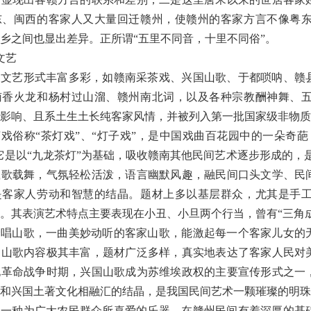
东、闽西的客家人又大量回迁赣州，使赣州的客家方言不像粤
乡之间也显出差异。正所谓
“
五里不同音，十里不同俗
”
。
文艺
家文艺形式丰富多彩，如赣南采茶戏、兴国山歌、于都唢呐、赣
南香火龙和杨村过山溜、赣州南北词，以及各种宗教酬神舞、
影响、且系土生土长纯客家风情，并被列入第一批国家级非物质
茶戏俗称
“
茶灯戏
”
、
“
灯子戏
”
，是中国戏曲百花园中的一朵奇葩
它是以
“
九龙茶灯
”
为基础，吸收赣南其他民间艺术逐步形成的，
载歌载舞，气氛轻松活泼，语言幽默风趣，融民间口头文学、民
是客家人劳动和智慧的结晶。题材上多以基层群众，尤其是手
。其表演艺术特点主要表现在小丑、小旦两个行当，曾有
“
三角
爱唱山歌，一曲美妙动听的客家山歌，能激起每一个客家儿女的
国山歌内容极其丰富，题材广泛多样，真实地表达了客家人民对
地革命战争时期，兴国山歌成为苏维埃政权的主要宣传形式之一
和兴国土著文化相融汇的结晶，是我国民间艺术一颗璀璨的明珠
是一种为广大农民群众所喜爱的乐器，在赣州民间有着深厚的基