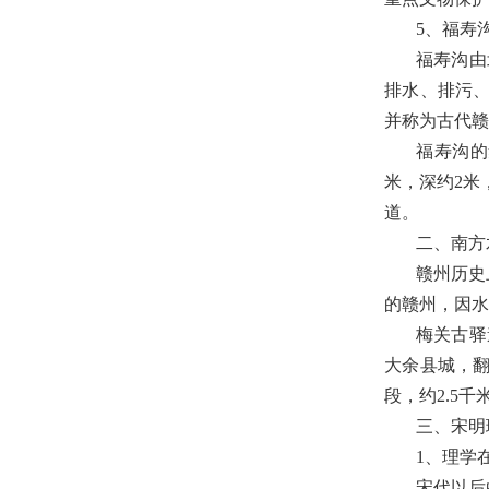
5
、福寿
福寿沟由
排水、排污
并称为古代赣
福寿沟的
米，深约
2
米
道。
二、南方
赣州历史
的赣州，因水
梅关古驿
大余县城，
段，约
2.5
千
三、宋明
1
、理学
宋代以后