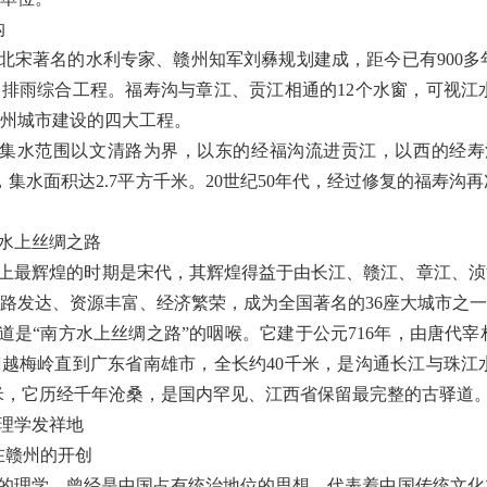
沟
北宋著名的水利专家、赣州知军刘彝规划建成，距今已有
900
多
、排雨综合工程。福寿沟与章江、贡江相通的
12
个水窗，可视江
州城市建设的四大工程。
集水范围以文清路为界，以东的经福沟流进贡江，以西的经寿
，集水面积达
2.7
平方千米。
20
世纪
50
年代，经过修复的福寿沟再
水上丝绸之路
上最辉煌的时期是宋代，其辉煌得益于由长江、赣江、章江、浈
路发达、资源丰富、经济繁荣，成为全国著名的
36
座大城市之一
道是
“
南方水上丝绸之路
”
的咽喉。它建于公元
716
年，由唐代宰
翻越梅岭直到广东省南雄市，全长约
40
千米，是沟通长江与珠江
米，它历经千年沧桑，是国内罕见、江西省保留最完整的古驿道
理学发祥地
在赣州的开创
的理学，曾经是中国占有统治地位的思想，代表着中国传统文化