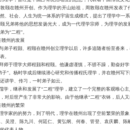
周敦颐在赣州开创。作为理学的开山始祖，周敦颐在赣州发表了
然、社会、人生为统一体系的宇宙生成模式，提出了理学中一系
程颐兄弟将他的思想发扬光大，成为一代理学宗师，为理学的发
弟为
“
二程
”
。
在赣州的发展
与弟子程颢、程颐在赣州创立理学以后，许多追随者纷至沓来，
表。
拜师于理学大师程颢和程颐。他谦虚谨慎，不骄不躁，勤奋好学
弟子
”
。杨时学成后继续潜心研究和传播程氏理学，并在赣州写下
还讲学、传习，一时弟子如云。
儒学，继承和发展了
“
二程
”
理学，建立了一个完整的客观唯心主
，对后世产生了非常大的影响。由于他继承
“
二程
”
衣钵，后人又
在赣州的繁荣
理学家的的努力，到了明代，理学在赣州出现了空前繁荣的景象
侃、吴澄、陈九川、何廷仁、黄弘纲、何春、管登、袁庆麟、陈
的代表人物。