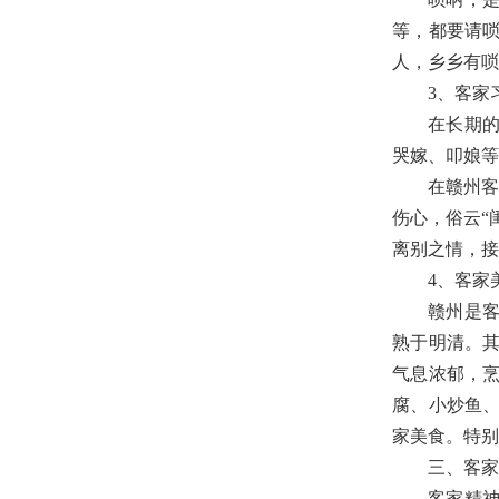
等，都要请
人，乡乡有唢
3
、客家
在长期
哭嫁、叩娘等
在赣州客
伤心，俗云“
离别之情，接
4
、客家
赣州是
熟于明清。
气息浓郁，
腐、小炒鱼
家美食。特别
三、客家
客家精