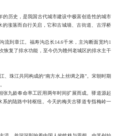
年的历史，是我国古代城市建设中极富创造性的城市
水的涨落而自行关启，它和古城墙、古街道、古浮桥
沟流到章江。福寿沟总长
14.6
千米，主沟断面宽约
1
次恢复了排水功能，至今仍为赣州老城区的排水主干
江、珠江共同构成的
“
南方水上丝绸之路
”
。宋朝时期
。
相张九龄奉命率工匠用两年时间扩展而成。驿道源起
水系的陆路中转枢纽。今天的梅关古驿道专指梅岭一
。
主流，并深深影响着中国人的性格与思想，由其创始