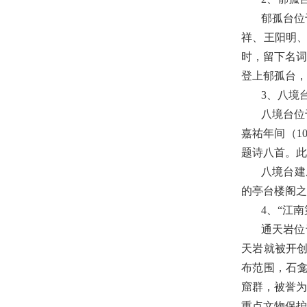
郁孤台位
祥、王阳明
时，留下名
登上郁孤台，
3
、八境
八境台位
嘉
祐
年间（
1
题诗八首。此
八境台建
的亭台楼阁之
4
、
“
江南
通天岩位
天岩就被开
布范围，石
窟群，被誉为
重点文物保护