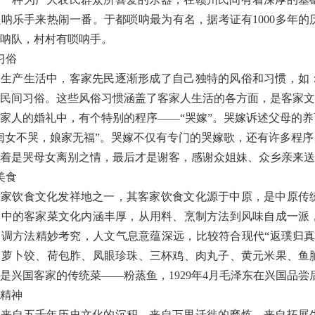
唢呐乐手来热闹一番。于都唢呐最为有名，据考证有
1000
多年的
呐队，村村有唢呐手。
习俗
的生产生活中，客家先民逐渐形成了自己独特的风俗和习惯，如
民间习俗。这些风俗习惯涵盖了客家人生活的各方面，是客家文
家人的婚礼中，有个特别的程序——“哭嫁”。哭嫁诉述父母的
闺女不哭，娘家无福”。哭嫁不仅有专门的哭嫁歌，还有许多程
着是哭母女离别之情，最后才是谢客，感谢众姐妹、众乡亲来送
美食
客家饮食文化发祥地之一，其客家饮食文化源于中原，是中原传
其中的客家菜文化内涵丰厚，从用料、烹制方法到风味自成一派
烹调方法精妙考究，人文气息意蕴深远，比较符合现代
“
返璞归
、萝卜饺、荷包胙、凤眼珍珠、三杯鸡、肉丸子、黄元米果、鱼
是兴国客家的传统菜——粉蒸鱼，
1929
年
4
月毛泽东在兴国品尝
精神
神来自五千年历史文化的沉积，来自万里迁徙的磨炼，来自拓展