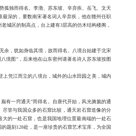
势孤独而得名。李渤、苏东坡、辛弃疾、岳飞、文天
源最深的，要数南宋著名词人辛弃疾，他在赣州任职
州老城区的制高点，台上建有
3
层高的仿木结构楼阁，
无余，犹如身临其境，故而得名。八境台始建于北宋
州八境图
”
，后来他在山东密州请著名诗人苏东坡按图
登上凭江而立的八境台，城外的山水田园之美，城内
，巅有一窍通天
”
而得名。自唐代开始，风光旖旎的通
。尽管与我国众多的石窟比较，通天岩石窟造像的分
最大的一处石窟，也是我国地理位置最南端的一处石
国的题刻
128
处，是一座珍贵的石窟艺术宝库，为全国