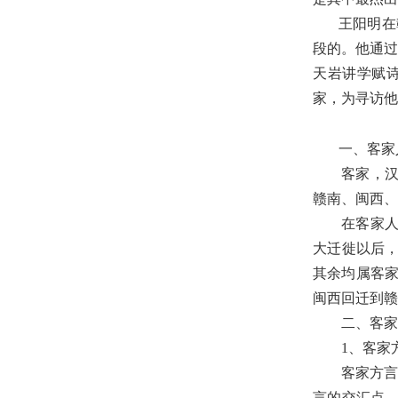
王阳明在
段的。他通
天岩讲学赋
家，为寻访他
一、客家
客家，
赣南、闽西、
在客家
大迁徙以后
其余均属客
闽西回迁到赣
二、客家
1
、客家
客家方言
言的交汇点