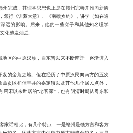
赣州完成，其理学思想也正是在赣州完善并推向新阶
，颁行《训蒙大意》、《南赣乡约》，讲学（如在通
而深远的影响。后来，他的一些弟子和其他知名理学
文化越发灿烂。
域地区的中原汉族，自东晋以来不断南迁，逐渐进入
开发的蛮荒之地。但在经历了中原汉民向南方的五次
除章贡区和信丰县的嘉定镇以及其他几个居民点外，
有唐宋以来世居的
“
老客家
”
，也有明清时期从粤东和
客家话相比，有几个特点：一是赣州是赣方言和客方
姓氏较多，因此方言中保留中原古韵成分较多；三是