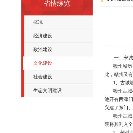
省情综览
概况
经济建设
政治建设
一、宋城
文化建设
赣州城历
此，赣州又有
社会建设
1
、古城
生态文明建设
赣州古城
池开有西津
兴建了东门、
赣州古城
院将其列入全
2
、郁孤