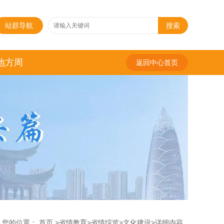
站群导航
搜索
地方周
返回中心首页
您的位置：
首页
>
省情教育
>
省情综览
>
文化建设
>
详细内容