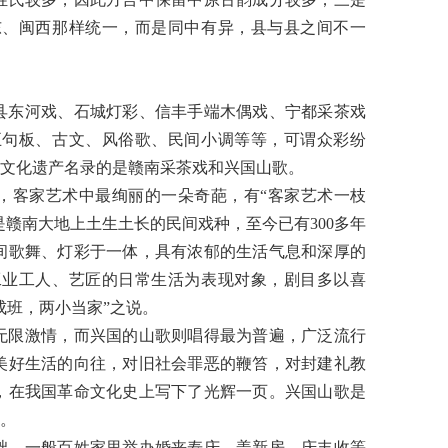
东、闽西那样统一，而是同中有异，县与县之间不一
县东河戏、石城灯彩、信丰手端木偶戏、宁都采茶戏
五句板、古文、风俗歌、民间小调等等，可谓众彩纷
文化遗产名录的是赣南采茶戏和兴国山歌。
，客家艺术中最绚丽的一朵奇葩，有
“
客家艺术一枝
是赣南大地上土生土长的民间戏种，至今已有
300
多年
间歌舞、灯彩于一体，具有浓郁的生活气息和深厚的
工业工人、艺匠的日常生活为表现对象，剧目多以喜
成班，两小当家
”
之说。
无限激情，而兴国的山歌则唱得最为普遍，广泛流行
美好生活的向往，对旧社会罪恶的鞭笞，对封建礼教
，在我国革命文化史上写下了光辉一页。兴国山歌是
。
础。一般百姓家里举办婚丧寿庆、盖新房、庆丰收等