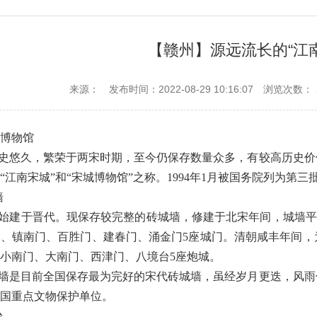
【赣州】源远流长的“江
来源：
发布时间：2022-08-29 10:16:07
浏览次数：
博物馆
史悠久，繁荣于两宋时期，至今仍保存数量众多，有较高历史价
“
江南宋城
”
和
“
宋城博物馆
”
之称。
1994
年
1
月被国务院列为第三
墙
始建于晋代。现保存较完整的砖城墙，修建于北宋年间，城墙平
门、镇南门、百胜门、建春门、涌金门
5
座城门。清朝咸丰年间，
小南门、大南门、西津门、八境台
5
座炮城。
墙是目前全国保存最为完好的宋代砖城墙，虽经岁月更迭，风雨
国重点文物保护单位。
台