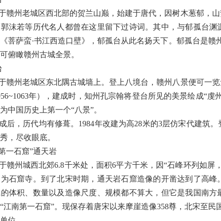
于赣州老城区西北部的贺兰山巅，始建于唐代，因树木葱郁，山
、郭沫若等历代名人都曾在这里留下过诗词。其中，与郁孤台渊
词《菩萨蛮
·
书江西造口壁》，郁孤台从此名扬天下。郁孤台是赣
可俯瞰赣州古城全景。
台
于赣州老城区东北隅古城墙上。登上八境台，赣州八景便可一览
056~1063
年），建成时，知州孔宗翰将登台所见的美景绘成
“
虔
为中国历史上第一个
“
八景
”
。
成后，历代均有修葺。
1984
年改建为高
28
米的
3
层仿宋代建筑。
秀，尽收眼底。
第一石窟
”
通天岩
于赣州城西北郊
6.8
千米处，面积
6
平方千米，因
“
石峰环列如屏
创为石窟寺。到了北宋时期，通天岩石窟造像的开凿达到了高峰
龛的体积、数量以及造像尺度、规模都不算大，但它是我国南方
“
江南第一石窟
”
。现保存着唐宋以来摩崖造像
358
尊，北宋至民
单位。