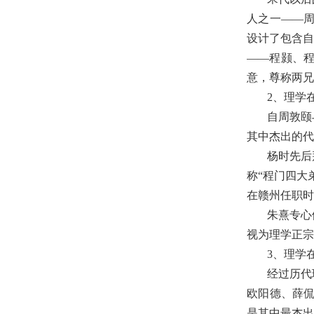
人之一
——
设计了包含自
——
程颢、
意，尊称两兄
2
、理学
自周敦颐
其中杰出的代
杨时先后
称
“
程门四大
在赣州任职时
朱熹专心
视为理学正宗
3
、理学
经过历代
欧阳德、薛
是其中最杰出