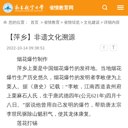
省情教育网
您的位置：
首页
>
省情教育
>
省情综览
>
文化建设
>
详细内容
【萍乡】非遗文化溯源
T
2022-10-14 09:38:51
T
烟花爆竹制作
萍乡上栗是中国烟花爆竹的发祥地。当地烟花
爆竹生产历史悠久，烟花爆竹的发明者李畋便为上
栗人。据《唐史》记载：“李畋，江南西道袁州府
上栗麻石人氏，生于唐武德四年(公元621年)四月十
八日。”据说他曾用自己发明的爆竹，帮助唐太宗
李世民驱除山魈邪气，使其龙体康复。
莲花打锡