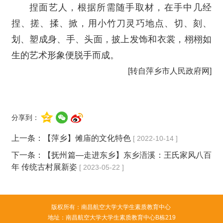
捏面艺人，根据所需随手取材，在手中几经
捏、搓、揉、掀，用小竹刀灵巧地点、切、刻、
划、塑成身、手、头面，披上发饰和衣裳，栩栩如
生的艺术形象便脱手而成。
[转自萍乡市人民政府网]
分享到：
上一条：
【萍乡】傩庙的文化特色
[ 2022-10-14 ]
下一条：
【抚州篇—走进东乡】东乡浯溪：王氏家风八百
年 传统古村展新姿
[ 2023-05-22 ]
版权所有：南昌航空大学大学生素质教育中心
地址：南昌航空大学大学生素质教育中心B栋219