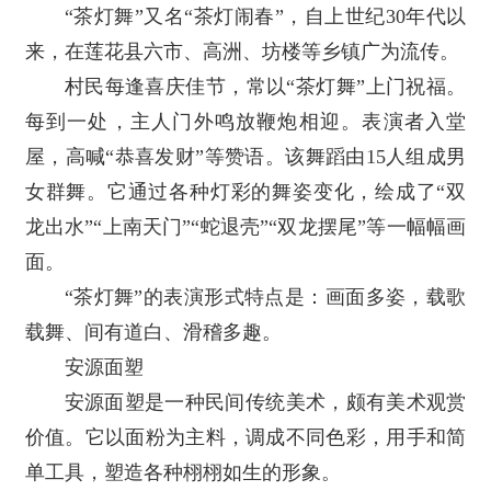
“茶灯舞”又名“茶灯闹春”，自上世纪30年代以
来，在莲花县六市、高洲、坊楼等乡镇广为流传。
村民每逢喜庆佳节，常以“茶灯舞”上门祝福。
每到一处，主人门外鸣放鞭炮相迎。表演者入堂
屋，高喊“恭喜发财”等赞语。该舞蹈由15人组成男
女群舞。它通过各种灯彩的舞姿变化，绘成了“双
龙出水”“上南天门”“蛇退壳”“双龙摆尾”等一幅幅画
面。
“茶灯舞”的表演形式特点是：画面多姿，载歌
载舞、间有道白、滑稽多趣。
安源面塑
安源面塑是一种民间传统美术，颇有美术观赏
价值。它以面粉为主料，调成不同色彩，用手和简
单工具，塑造各种栩栩如生的形象。