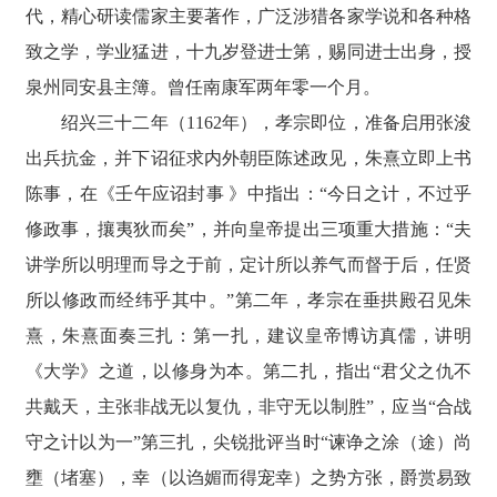
代，精心研读儒家主要著作，广泛涉猎各家学说和各种格
致之学，学业猛进，十九岁登进士第，赐同进士出身，授
泉州同安县主簿。曾任南康军两年零一个月。
绍兴三十二年（1162年），孝宗即位，准备启用张浚
出兵抗金，并下诏征求内外朝臣陈述政见，朱熹立即上书
陈事，在《壬午应诏封事 》中指出：“今日之计，不过乎
修政事，攘夷狄而矣”，并向皇帝提出三项重大措施：“夫
讲学所以明理而导之于前，定计所以养气而督于后，任贤
所以修政而经纬乎其中。”第二年，孝宗在垂拱殿召见朱
熹，朱熹面奏三扎：第一扎，建议皇帝博访真儒，讲明
《大学》之道，以修身为本。第二扎，指出“君父之仇不
共戴天，主张非战无以复仇，非守无以制胜”，应当“合战
守之计以为一”第三扎，尖锐批评当时“谏诤之涂（途）尚
壅（堵塞），幸（以诌媚而得宠幸）之势方张，爵赏易致