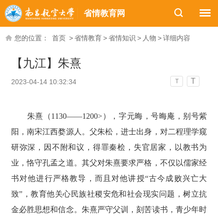
省情教育网
您的位置：
首页
>
省情教育
>
省情知识
>
人物
>
详细内容
【九江】朱熹
T
2023-04-14 10:32:34
T
朱熹（1130——1200>），字元晦，号晦庵，别号紫
阳，南宋江西婺源人。父朱松，进士出身，对二程理学窥
研弥深，因不附和议，得罪秦桧，失官居家，以教书为
业，恪守孔孟之道。其父对朱熹要求严格，不仅以儒家经
书对他进行严格教导，而且对他讲授“古今成败兴亡大
致”，教育他关心民族社稷安危和社会现实问题，树立抗
金必胜思想和信念。朱熹严守父训，刻苦读书，青少年时