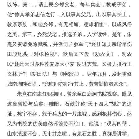
以陈。第二，请士民乡邻父老、每年集会，教戒子弟，
使“修其孝弟忠信之行，入以事其父兄、出以事其长上，
敦厚亲族，和睦乡邻，有无相通、患难相恤”，以成风俗
之美。第三，乡党父老，推选子弟，入学读经。是年，朱
熹又奏请免除赋税，并派司户参军与“逐县知县亲诣旱伤
田段地头，对帐检视”。秋后又下发《劝农文》，劝农
民“趁此天时多种荞麦及大小麦”度过灾荒。又极力推行王
文林所作《耕田法》与《种桑法》。翌年九月，发起重修
城南湖畔石堤，“允晦间亦躬行其上，劳苦勤恤者甚众”。
朱熹在南康任职期间，曾亲至白鹿洞书院视察。眼见
这座曾经与岳麓、雎阳、石鼓并称“天下四大书院”的遗
址，栋宇不存，毁于兵火的一片废墟，感到极其伤心，然
又为书院的优美自然环境赞不绝口。他说：“观其四壁，
山水清邃环合，无市井之喧，有泉石之胜，真群居讲学、