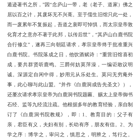
遁迹著书之所，”因“念庐山一带，老（老子、道家）佛之
居以百之计，其废坏无不兴葺。至于儒生旧馆只此一处，
而一废累年不复振起，吾道之衰即可悼惧，而太宗皇帝敦
化育才之意亦不著于此邦，以传后世”，“其庐山白鹿书院
合行修立”，遂再三向朝廷请求，孝宗皇帝终于批准重兴
白鹿书院。书院落成之日，他饮酒赋诗：“重营旧馆喜初
成，要共群贤听鹿鸣。三爵何妨莫萍澡，一编讵敢议明
诚。深源定自闲中得，妙用元从乐处生。莫问无穷庵外
事，此心聊与此山盟。”并作《白鹿洞成告先圣文》），
还屡次请求孝宗皇帝为白鹿洞书院题匾、赐太上皇帝御书
石经、监等九经流注疏。他根据多年的教育经验，亲自制
订了《白鹿洞书院教规》，即：1、教育目的：父子有
亲，君臣有义，夫妇有别，长幼有序，朋友有信。2、为
学之序：博学之，审问之，慎思之，明辨之，笃行之。