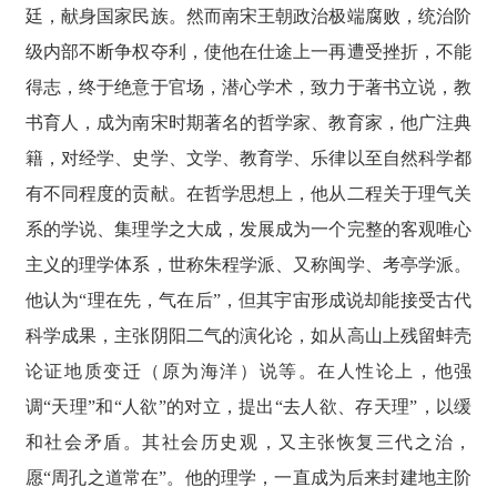
廷，献身国家民族。然而南宋王朝政治极端腐败，统治阶
级内部不断争权夺利，使他在仕途上一再遭受挫折，不能
得志，终于绝意于官场，潜心学术，致力于著书立说，教
书育人，成为南宋时期著名的哲学家、教育家，他广注典
籍，对经学、史学、文学、教育学、乐律以至自然科学都
有不同程度的贡献。在哲学思想上，他从二程关于理气关
系的学说、集理学之大成，发展成为一个完整的客观唯心
主义的理学体系，世称朱程学派、又称闽学、考亭学派。
他认为“理在先，气在后”，但其宇宙形成说却能接受古代
科学成果，主张阴阳二气的演化论，如从高山上残留蚌壳
论证地质变迁（原为海洋）说等。在人性论上，他强
调“天理”和“人欲”的对立，提出“去人欲、存天理”，以缓
和社会矛盾。其社会历史观，又主张恢复三代之治，
愿“周孔之道常在”。他的理学，一直成为后来封建地主阶