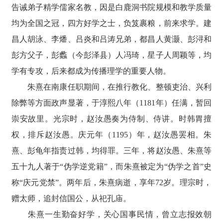
告诫弟子精学儒家名教，因是白鹿洞书院规模和教学质量
均为全国之冠，四方好学之士，负笈裹粮，前来求学。建
昌人胡泳、李燔、吕炎和吕涛兄弟，都昌人黄灏、彭浔和
彭方父子，彭蠡（今彭泽县）人冯琦，星子人周颖等，均
学有专攻，后来都成为传播理学的重要人物。
朱熹在南康任职期间，在推行教化、整顿吏治、兴利
除弊等方面政声显著，于淳熙八年（1181年）任满，暂回
崇安故里。光宗时，赵汝愚奏为侍制、侍讲。时韩胃擅
权，排斥赵汝愚。庆元年（1195）年，赵汝愚罢相。朱
熹、彭龟年指责过韩，均得罪。三年，将赵汝愚、朱熹等
五十九人著于“伪学逆
党籍
”，而朱熹被定为“伪学之首”史
称“庆元党禁”。两年后，朱熹病逝，享年72岁。理宗时，
赠太师，追封信国公，从祀孔庙。
朱熹一生勤奋好学，关心国事民情，曾立志报效朝