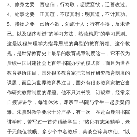
3、修身之要：言忠信，行笃敬，惩愤窒欲，迁善改过。
4、处事之要：正其谊，不谋其利；明其道，不计其功。
5、接物之要：己所不欲，勿施于人；行有不得，反求诸
已。以及循序渐进”的学习方法，熟读精思”的学习原则。
这是以程朱理学为指导思想的典型的教育纲领。这个教
规，是世界教育史上最早的教育规章制度这一，它不仅为
后续中国封建社会七百年书院办学的模式图，而且为世界
教育界所注目，国外很多教育家把它当作研究教育制度的
课题，而且为世界教育界注目，国外有很多教育家把它当
作研究教育制度的课题。他不只兴书院，订规章，经常亲
自授课讲学，每逢休沐，即亲至书院与学生一起质疑问
难。朱熹对教学要求十分严格，有一次，在赴白鹿洞书院
讲学时，曾写过一首诗赠给学生：“诸郎有志须精学，老
子无能但欲眠。多少个中名教乐，莫谈空谛莫求仙。”以