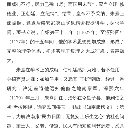
而威罚不行，民力已殚（尽）而国用末节”，应当立即“修
德业、正朝廷、立纪纲”。结果，皇帝不予采纳。朱熹上
谏被拒，遂退居崇安武夷山寒泉精舍授徒讲学，探求学
问，著书立说，自绍兴三十二年（1162>年）至淳熙四年
（1177年）的十五年间，他的学术思想更加成熟，形成了
完整的理学体系，初步实现了集理之大成宿愿，名声颇
大。
朱熹在学术上的成就，使朝廷感到为难，若不任用，
会招弃贤之嫌；如加任用，又恐其“干扰”朝政。经过一番
研究，决定差遣他远知偏僻之地南康军。淳熙六年
（1179）年三月，朱熹到任，治所在今星子县。他到任之
初“考按图经，询究民间疾苦”，贴出《知南康榜文》：第
一，为解决南康“民力日困，无复安土乐生之心”的社会问
题，望士人、父老、僧道、民人有能知道利弊源者，悉具