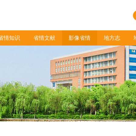
省情知识
省情文献
影像省情
地方志