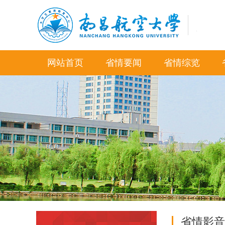
网站首页
省情要闻
省情综览
省情影音