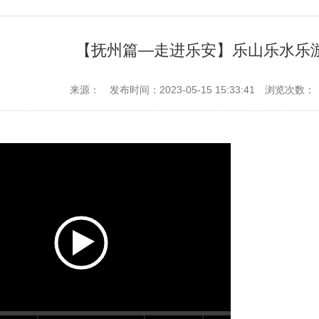
【抚州篇—走进乐安】乐山乐水乐
来源：
发布时间：2023-05-15 15:33:41
浏览次数：