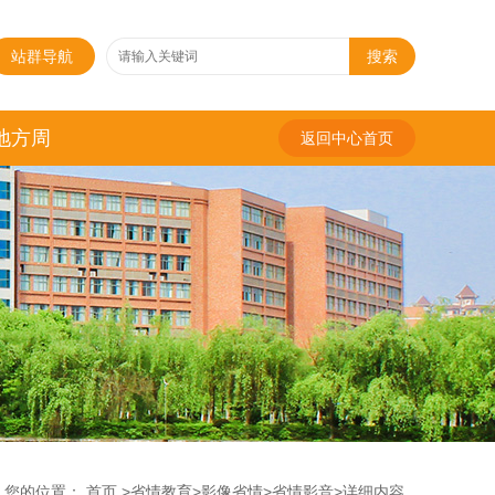
站群导航
搜索
地方周
返回中心首页
您的位置：
首页
>
省情教育
>
影像省情
>
省情影音
>
详细内容