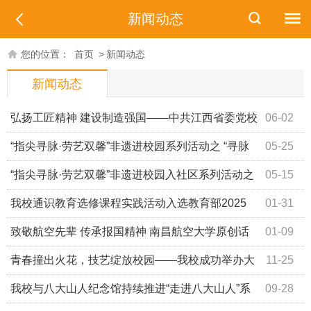
新闻动态
您的位置：
首页
>
新闻动态
新闻动态
弘扬工匠精神 建设制造强国——中共江西省委党校
06-02
刘鹏老师应邀为我校学子作专题授课
“指尖寻脉·劳艺双馨”非遗进校园系列活动之 “寻脉
05-25
戏韵·修水宁河戏”专题讲座圆满落幕
“指尖寻脉·劳艺双馨”非遗进校园入社区系列活动之
05-15
“寻脉茶韵·洪州茶艺”专题讲座圆满落幕
我校通识教育选修课程实践活动入选教育部2025
01-31
年“魅力非遗”原创作品
致敬航空先辈 传承报国精神 南昌航空大学原创话
01-09
剧《强五魂》首演
青春撞出火花，技艺绽放校园——我校成功举办大
11-25
学生中式台球团体赛
我校与八大山人纪念馆持续推进“走进八大山人”系
09-28